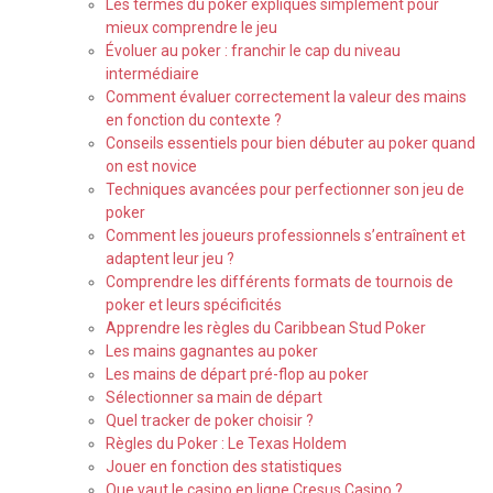
Les termes du poker expliqués simplement pour
mieux comprendre le jeu
Évoluer au poker : franchir le cap du niveau
intermédiaire
Comment évaluer correctement la valeur des mains
en fonction du contexte ?
Conseils essentiels pour bien débuter au poker quand
on est novice
Techniques avancées pour perfectionner son jeu de
poker
Comment les joueurs professionnels s’entraînent et
adaptent leur jeu ?
Comprendre les différents formats de tournois de
poker et leurs spécificités
Apprendre les règles du Caribbean Stud Poker
Les mains gagnantes au poker
Les mains de départ pré-flop au poker
Sélectionner sa main de départ
Quel tracker de poker choisir ?
Règles du Poker : Le Texas Holdem
Jouer en fonction des statistiques
Que vaut le casino en ligne Cresus Casino ?