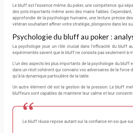
Le bluff est l’essence même du poker, une compétence qui sépare
des pots importants même avec des mains faibles. Cependant, 
approfondie de la psychologie humaine, une lecture précise de
vétéran souhaitant affiner votre stratégie, plongeons dans les sub
Psychologie du bluff au poker : ana
La psychologie joue un rôle crucial dans l’efficacité du bluff
expérimentés savent que le bluff ne consiste pas seulement à men
L’un des aspects les plus importants de la psychologie du bluff 
dans un récit cohérent qui convainc vos adversaires de la force de
qu’à la dynamique particulière de la table.
Un autre élément clé est la gestion de la pression. Le bluff m
bluffeurs sont capables de maintenir leur calme et leur concen
Le bluff réussi repose autant sur la confiance en soi que su