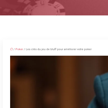
/
Poker
/ Les clés du jeu de bluff pour améliorer votre poker