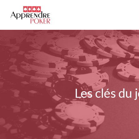
Les clés du 