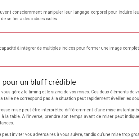
uvent consciemment manipuler leur langage corporel pour induire leurs 
 se fier à des indices isolés.
 capacité à intégrer de multiples indices pour former une image complèt
 pour un bluff crédible
t vous gérez le timing et le sizing de vos mises. Ces deux éléments doi
 taille ne correspond pas à la situation peut rapidement éveiller les s
e grosse mise peut être interprétée différemment d’une mise instantané
e à la table. À l’inverse, prendre son temps avant de miser peut indiqu
tances.
 peut inviter vos adversaires à vous suivre, tandis qu’une mise trop gro