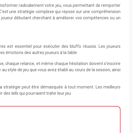
transformer radicalement votre jeu, vous permettant de remporter
C’est une stratégie complexe qui repose sur une compréhension
un joueur débutant cherchant à améliorer vos compétences ou un
res est essentiel pour exécuter des bluffs réussis. Les joueurs
es émotions des autres joueurs à la table.
ise, chaque relance, et même chaque hésitation doivent s’inscrire
 au style de jeu que vous avez établi au cours de la session, ainsi
e sa stratégie peut être démasquée à tout moment. Les meilleurs
er des
tells
qui pourraient trahir leur jeu.