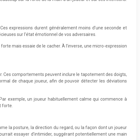
r. Ces expressions durent généralement moins d’une seconde et
cieuses sur l’état émotionnel de vos adversaires.
 forte mais essaie de le cacher. À l’inverse, une micro-expression
eur. Ces comportements peuvent inclure le tapotement des doigts,
ormal de chaque joueur, afin de pouvoir détecter les déviations
. Par exemple, un joueur habituellement calme qui commence à
 forte.
me la posture, la direction du regard, ou la façon dont un joueur
ourrait essayer d’intimider, suggérant potentiellement une main