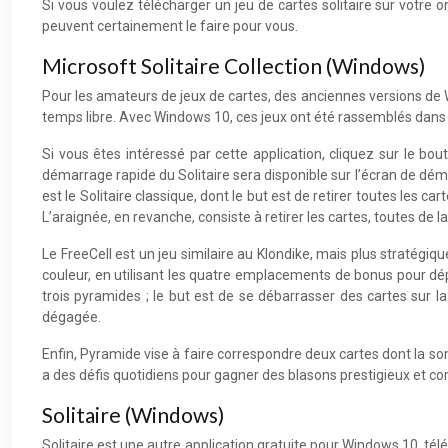
Si vous voulez télécharger un jeu de cartes solitaire sur votre 
peuvent certainement le faire pour vous.
Microsoft Solitaire Collection (Windows)
Pour les amateurs de jeux de cartes, des anciennes versions de Wi
temps libre. Avec Windows 10, ces jeux ont été rassemblés dans un
Si vous êtes intéressé par cette application, cliquez sur le bout
démarrage rapide du Solitaire sera disponible sur l’écran de dém
est le Solitaire classique, dont le but est de retirer toutes les c
L’araignée, en revanche, consiste à retirer les cartes, toutes de 
Le FreeCell est un jeu similaire au Klondike, mais plus stratégiqu
couleur, en utilisant les quatre emplacements de bonus pour dép
trois pyramides ; le but est de se débarrasser des cartes sur l
dégagée.
Enfin, Pyramide vise à faire correspondre deux cartes dont la somm
a des défis quotidiens pour gagner des blasons prestigieux et c
Solitaire (Windows)
Solitaire est une autre application gratuite pour Windows 10, té