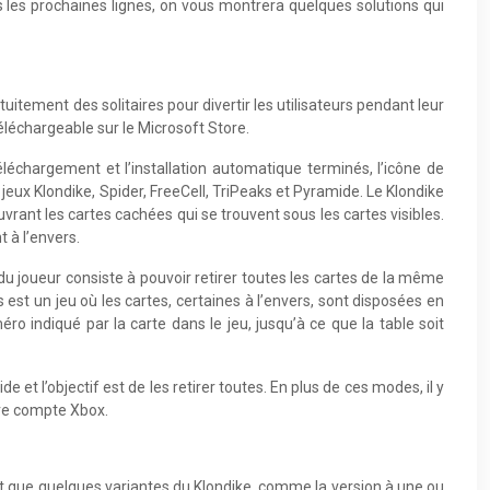
ns les prochaines lignes, on vous montrera quelques solutions qui
itement des solitaires pour divertir les utilisateurs pendant leur
éléchargeable sur le Microsoft Store.
 téléchargement et l’installation automatique terminés, l’icône de
eux Klondike, Spider, FreeCell, TriPeaks et Pyramide. Le Klondike
ouvrant les cartes cachées qui se trouvent sous les cartes visibles.
 à l’envers.
é du joueur consiste à pouvoir retirer toutes les cartes de la même
st un jeu où les cartes, certaines à l’envers, sont disposées en
o indiqué par la carte dans le jeu, jusqu’à ce que la table soit
et l’objectif est de les retirer toutes. En plus de ces modes, il y
tre compte Xbox.
ont que quelques variantes du Klondike, comme la version à une ou