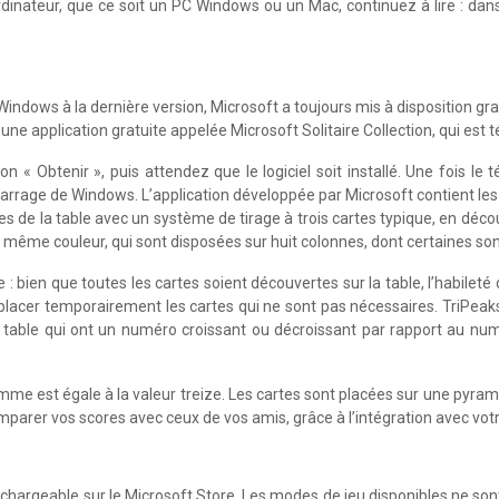
ordinateur, que ce soit un PC Windows ou un Mac, continuez à lire : da
ndows à la dernière version, Microsoft a toujours mis à disposition gratu
e application gratuite appelée Microsoft Solitaire Collection, qui est t
on « Obtenir », puis attendez que le logiciel soit installé. Une fois le
arrage de Windows. L’application développée par Microsoft contient les j
artes de la table avec un système de tirage à trois cartes typique, en déc
la même couleur, qui sont disposées sur huit colonnes, dont certaines sont
e : bien que toutes les cartes soient découvertes sur la table, l’habilet
lacer temporairement les cartes qui ne sont pas nécessaires. TriPeaks e
a table qui ont un numéro croissant ou décroissant par rapport au numér
e est égale à la valeur treize. Les cartes sont placées sur une pyramide 
omparer vos scores avec ceux de vos amis, grâce à l’intégration avec vo
léchargeable sur le Microsoft Store. Les modes de jeu disponibles ne s