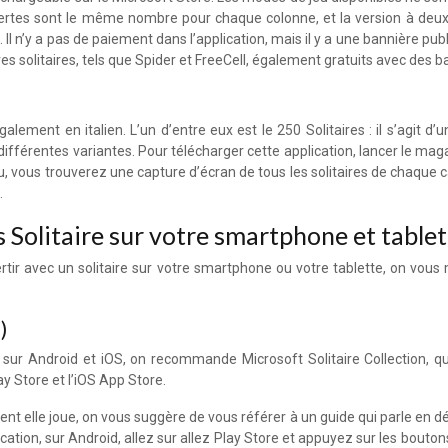
vertes sont le même nombre pour chaque colonne, et la version à deux j
 Il n’y a pas de paiement dans l’application, mais il y a une bannière publ
tres solitaires, tels que Spider et FreeCell, également gratuits avec des 
lement en italien. L’un d’entre eux est le 250 Solitaires : il s’agit d’
 différentes variantes. Pour télécharger cette application, lancer le mag
eu, vous trouverez une capture d’écran de tous les solitaires de chaque c
.
 Solitaire sur votre smartphone et tablet
ertir avec un solitaire sur votre smartphone ou votre tablette, on vou
)
 sur Android et iOS, on recommande Microsoft Solitaire Collection, qu
y Store et l’iOS App Store.
t elle joue, on vous suggère de vous référer à un guide qui parle en dét
ation, sur Android, allez sur allez Play Store et appuyez sur les boutons