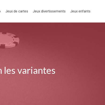
o
Jeux de cartes
Jeux divertissements
Jeux enfants
 les variantes