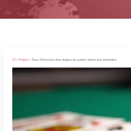
/
Poker
/ Tour d’horizon des règles du poker selon les variantes