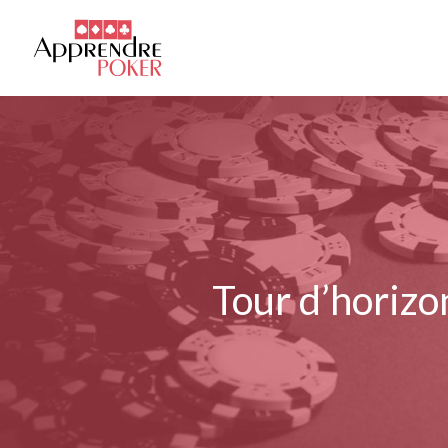
Tour d’horizo