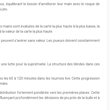
, équilibrant le besoin d’améliorer leur main avec le risque de
u jeu.
mains sont évaluées de la carte la plus haute à la plus basse, la
la valeur de la carte la plus haute.
 peuvent s’avérer sans valeur. Les joueurs doivent constamment
 une lutte pour la suprématie. La structure des blindes dans ces
.
es les 60 à 120 minutes dans les tournois live. Cette progression
indes.
stribution fortement pondérée vers les premières places. Cette
fluençant profondément les décisions de jeu près de la bulle et à