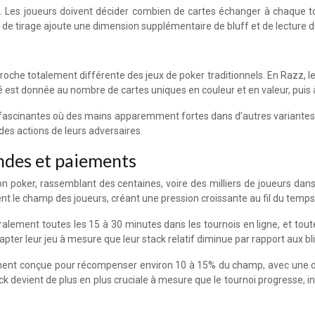
. Les joueurs doivent décider combien de cartes échanger à chaque tour
 de tirage ajoute une dimension supplémentaire de bluff et de lecture d
e totalement différente des jeux de poker traditionnels. En Razz, les 
té est donnée au nombre de cartes uniques en couleur et en valeur, puis à 
u fascinantes où des mains apparemment fortes dans d’autres variantes
 des actions de leurs adversaires.
indes et paiements
on poker, rassemblant des centaines, voire des milliers de joueurs dans
ent le champ des joueurs, créant une pression croissante au fil du temps
alement toutes les 15 à 30 minutes dans les tournois en ligne, et tout
apter leur jeu à mesure que leur stack relatif diminue par rapport aux bl
ement conçue pour récompenser environ 10 à 15% du champ, avec une di
k devient de plus en plus cruciale à mesure que le tournoi progresse, in