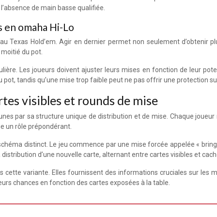
 l’absence de main basse qualifiée.
es en omaha Hi-Lo
’au Texas Hold’em. Agir en dernier permet non seulement d’obtenir plu
moitié du pot.
lière. Les joueurs doivent ajuster leurs mises en fonction de leur pot
 pot, tandis qu’une mise trop faible peut ne pas offrir une protection su
rtes visibles et rounds de mise
 par sa structure unique de distribution et de mise. Chaque joueur reç
oue un rôle prépondérant.
chéma distinct. Le jeu commence par une mise forcée appelée « bring-i
stribution d’une nouvelle carte, alternant entre cartes visibles et cac
 cette variante. Elles fournissent des informations cruciales sur les 
urs chances en fonction des cartes exposées à la table.