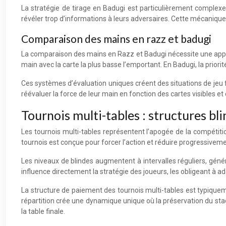
La stratégie de tirage en Badugi est particulièrement complexe
révéler trop d’informations à leurs adversaires. Cette mécanique
Comparaison des mains en razz et badugi
La comparaison des mains en Razz et Badugi nécessite une approch
main avec la carte la plus basse l’emportant. En Badugi, la priori
Ces systèmes d’évaluation uniques créent des situations de je
réévaluer la force de leur main en fonction des cartes visibles et
Tournois multi-tables : structures bl
Les tournois multi-tables représentent l’apogée de la compétiti
tournois est conçue pour forcer l’action et réduire progressivem
Les niveaux de blindes augmentent à intervalles réguliers, génér
influence directement la stratégie des joueurs, les obligeant à ad
La structure de paiement des tournois multi-tables est typiqu
répartition crée une dynamique unique où la préservation du stac
la table finale.