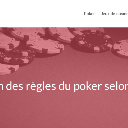
Poker
Jeux de casin
n des règles du poker selon