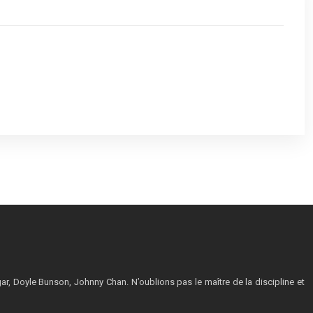
r, Doyle Bunson, Johnny Chan. N’oublions pas le maître de la discipline et