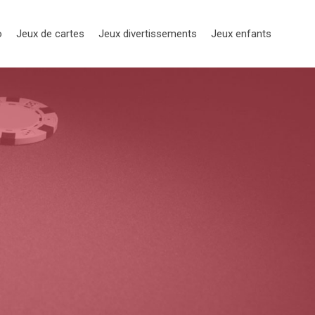
o
Jeux de cartes
Jeux divertissements
Jeux enfants