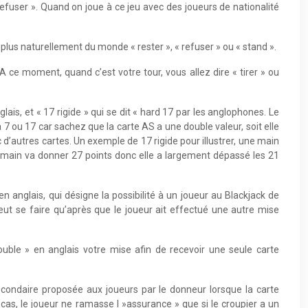
Refuser ». Quand on joue à ce jeu avec des joueurs de nationalité
plus naturellement du monde « rester », « refuser » ou « stand ».
 ce moment, quand c’est votre tour, vous allez dire « tirer » ou
ais, et « 17 rigide » qui se dit « hard 17 par les anglophones. Le
7 ou 17 car sachez que la carte AS a une double valeur, soit elle
 d’autres cartes. Un exemple de 17 rigide pour illustrer, une main
tte main va donner 27 points donc elle a largement dépassé les 21
anglais, qui désigne la possibilité à un joueur au Blackjack de
eut se faire qu’après que le joueur ait effectué une autre mise
uble » en anglais votre mise afin de recevoir une seule carte
secondaire proposée aux joueurs par le donneur lorsque la carte
cas, le joueur ne ramasse l »assurance » que si le croupier a un