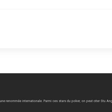
une renommée internationale. Parmi ces stars du poker, on peut citer Stu Anga