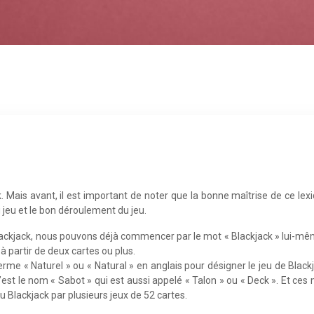
k. Mais avant, il est important de noter que la bonne maîtrise de ce l
u jeu et le bon déroulement du jeu.
ackjack, nous pouvons déjà commencer par le mot « Blackjack » lui-même
à partir de deux cartes ou plus.
 terme « Naturel » ou « Natural » en anglais pour désigner le jeu de B
c’est le nom « Sabot » qui est aussi appelé « Talon » ou « Deck ». Et ce
u Blackjack par plusieurs jeux de 52 cartes.