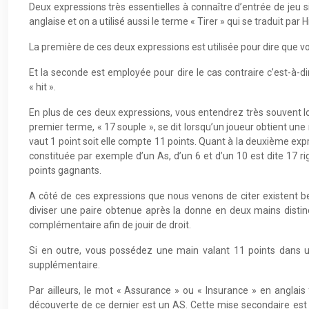
Deux expressions très essentielles à connaître d’entrée de jeu s
anglaise et on a utilisé aussi le terme « Tirer » qui se traduit par H
La première de ces deux expressions est utilisée pour dire que vo
Et la seconde est employée pour dire le cas contraire c’est-à-d
« hit ».
En plus de ces deux expressions, vous entendrez très souvent lors
premier terme, « 17 souple », se dit lorsqu’un joueur obtient un
vaut 1 point soit elle compte 11 points. Quant à la deuxième expr
constituée par exemple d’un As, d’un 6 et d’un 10 est dite 17 ri
points gagnants.
A côté de ces expressions que nous venons de citer existent be
diviser une paire obtenue après la donne en deux mains distinc
complémentaire afin de jouir de droit.
Si en outre, vous possédez une main valant 11 points dans un
supplémentaire.
Par ailleurs, le mot « Assurance » ou « Insurance » en anglais
découverte de ce dernier est un AS. Cette mise secondaire est g