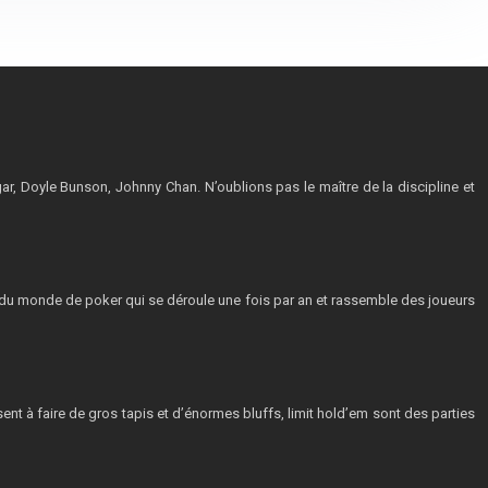
r, Doyle Bunson, Johnny Chan. N’oublions pas le maître de la discipline et
t du monde de poker qui se déroule une fois par an et rassemble des joueurs
t à faire de gros tapis et d’énormes bluffs, limit hold’em sont des parties