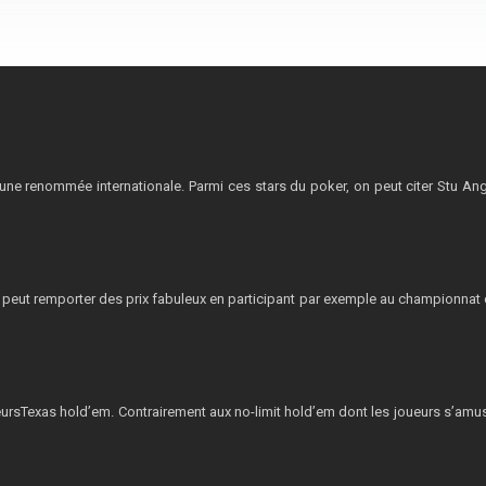
une renommée internationale. Parmi ces stars du poker, on peut citer Stu Anga
 on peut remporter des prix fabuleux en participant par exemple au championna
ursTexas hold’em. Contrairement aux no-limit hold’em dont les joueurs s’amusen