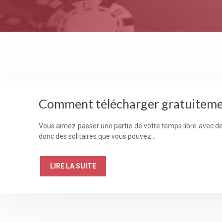
Comment télécharger gratuitement 
Vous aimez passer une partie de votre temps libre avec des
donc des solitaires que vous pouvez…
LIRE LA SUITE