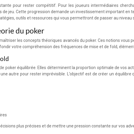
ante pour rester compétitif. Pour les joueurs intermédiaires chercha
de jeu. Cette progression demande un investissement important en temp
gies, outils et ressources qui vous permettront de passer au niveau su
éorie du poker
e maîtriser les concepts théoriques avancés du poker. Ces notions vous p
ndir votre compréhension des fréquences de mise et de fold, éléments 
fold
e poker équilibrée. Elles déterminent la proportion optimale de vos act
 autre pour rester imprévisible. L’objectif est de créer un équilibre q
ires
écisions plus précises et de mettre une pression constante sur vos ad