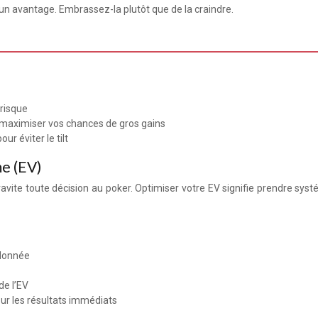
c un avantage. Embrassez-la plutôt que de la craindre.
 risque
r maximiser vos chances de gros gains
r éviter le tilt
me (EV)
ravite toute décision au poker. Optimiser votre EV signifie prendre sys
 donnée
de l’EV
sur les résultats immédiats