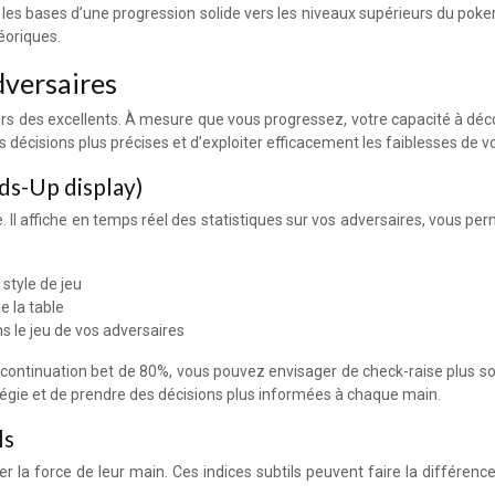
es bases d’une progression solide vers les niveaux supérieurs du poker
éoriques.
dversaires
eurs des excellents. À mesure que vous progressez, votre capacité à déco
écisions plus précises et d’exploiter efficacement les faiblesses de v
ds-Up display)
 Il affiche en temps réel des statistiques sur vos adversaires, vous per
style de jeu
e la table
ns le jeu de vos adversaires
continuation bet de 80%, vous pouvez envisager de check-raise plus souv
égie et de prendre des décisions plus informées à chaque main.
ls
er la force de leur main. Ces indices subtils peuvent faire la différenc