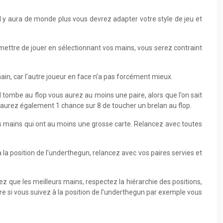
 il y aura de monde plus vous devrez adapter votre style de jeu et
rmettre de jouer en sélectionnant vos mains, vous serez contraint
in, car l’autre joueur en face n’a pas forcément mieux.
 tombe au flop vous aurez au moins une paire, alors que l’on sait
 aurez également 1 chance sur 8 de toucher un brelan au flop.
os mains qui ont au moins une grosse carte. Relancez avec toutes
 la position de l’underthegun, relancez avec vos paires servies et
ez que les meilleurs mains, respectez la hiérarchie des positions,
re si vous suivez à la position de l’underthegun par exemple vous