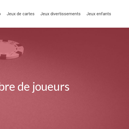
o
Jeux de cartes
Jeux divertissements
Jeux enfants
bre de joueurs