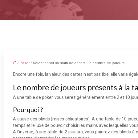
/
Poker
/ Sélectionner sa main de départ : Le nombre de joueurs
Encore une fois, la valeur des cartes n’est pas fixe, elle varie 
Le nombre de joueurs présents à la t
A une table de poker, vous serez généralement entre 2 et 10 jo
Pourquoi ?
A cause des blinds (mises obligatoires). A une table de 10 joueu
temps et le luxe de pouvoir choisir les mains avec lesquelles vous 
A l’inverse, à une table de 2 joueurs, vous paierez des blinds à