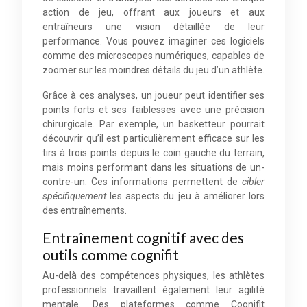
action de jeu, offrant aux joueurs et aux
entraîneurs une vision détaillée de leur
performance. Vous pouvez imaginer ces logiciels
comme des microscopes numériques, capables de
zoomer sur les moindres détails du jeu d’un athlète.
Grâce à ces analyses, un joueur peut identifier ses
points forts et ses faiblesses avec une précision
chirurgicale. Par exemple, un basketteur pourrait
découvrir qu’il est particulièrement efficace sur les
tirs à trois points depuis le coin gauche du terrain,
mais moins performant dans les situations de un-
contre-un. Ces informations permettent de
cibler
spécifiquement
les aspects du jeu à améliorer lors
des entraînements.
Entraînement cognitif avec des
outils comme cognifit
Au-delà des compétences physiques, les athlètes
professionnels travaillent également leur agilité
mentale. Des plateformes comme Cognifit