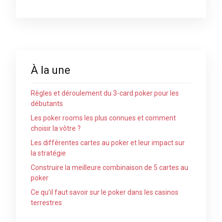
À la une
Règles et déroulement du 3-card poker pour les
débutants
Les poker rooms les plus connues et comment
choisir la vôtre ?
Les différentes cartes au poker et leur impact sur
la stratégie
Construire la meilleure combinaison de 5 cartes au
poker
Ce qu’il faut savoir sur le poker dans les casinos
terrestres