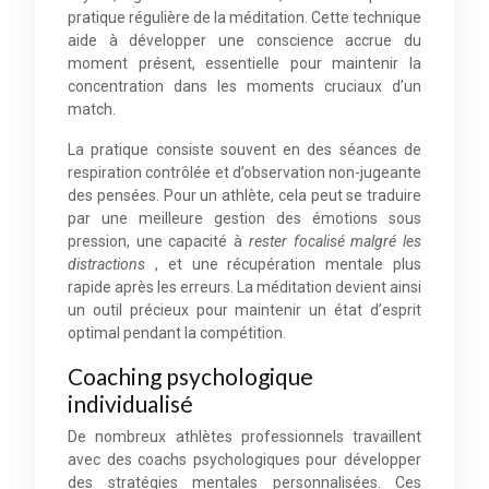
pratique régulière de la méditation. Cette technique
aide à développer une conscience accrue du
moment présent, essentielle pour maintenir la
concentration dans les moments cruciaux d’un
match.
La pratique consiste souvent en des séances de
respiration contrôlée et d’observation non-jugeante
des pensées. Pour un athlète, cela peut se traduire
par une meilleure gestion des émotions sous
pression, une capacité à
rester focalisé malgré les
distractions
, et une récupération mentale plus
rapide après les erreurs. La méditation devient ainsi
un outil précieux pour maintenir un état d’esprit
optimal pendant la compétition.
Coaching psychologique
individualisé
De nombreux athlètes professionnels travaillent
avec des coachs psychologiques pour développer
des stratégies mentales personnalisées. Ces