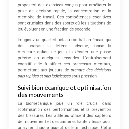
proposent des exercices conçus pour améliorer la
prise de décision rapide, la concentration et la
mémoire de travail. Ces compétences cognitives
sont cruciales dans des sports où les situations de
jeu évoluent en une fraction de seconde.
Imaginez un quarterback au football américain qui
doit analyser la défense adverse, choisir la
meilleure option de jeu et exécuter une passe
précise en quelques secondes. L’entraînement
cognitif aide à affiner ces processus mentaux,
permettant aux joueurs de
prendre des décisions
plus rapides et plus judicieuses
sous pression.
Suivi biomécanique et optimisation
des mouvements
La biomécanique joue un rôle crucial dans
l’optimisation des performances et la prévention
des blessures. Les athlètes utilisent des capteurs
de mouvement et des caméras haute vitesse pour
analyser chaque aspect de leur technique. Cette