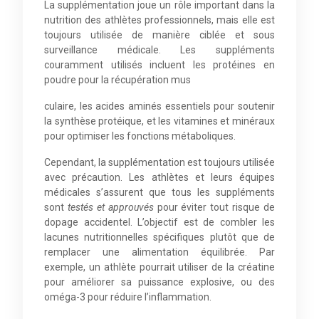
La supplémentation joue un rôle important dans la
nutrition des athlètes professionnels, mais elle est
toujours utilisée de manière ciblée et sous
surveillance médicale. Les suppléments
couramment utilisés incluent les protéines en
poudre pour la récupération mus
culaire, les acides aminés essentiels pour soutenir
la synthèse protéique, et les vitamines et minéraux
pour optimiser les fonctions métaboliques.
Cependant, la supplémentation est toujours utilisée
avec précaution. Les athlètes et leurs équipes
médicales s’assurent que tous les suppléments
sont
testés et approuvés
pour éviter tout risque de
dopage accidentel. L’objectif est de combler les
lacunes nutritionnelles spécifiques plutôt que de
remplacer une alimentation équilibrée. Par
exemple, un athlète pourrait utiliser de la créatine
pour améliorer sa puissance explosive, ou des
oméga-3 pour réduire l’inflammation.