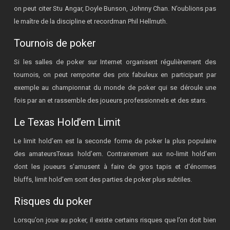
on peut citer Stu Angar, Doyle Bunson, Johnny Chan. N’oublions pas
le maître de la discipline et recordman Phil Hellmuth.
Tournois de poker
Si les salles de poker sur Internet organisent régulièrement des
tournois, on peut remporter des prix fabuleux en participant par
exemple au championnat du monde de poker qui se déroule une
fois par an et rassemble des joueurs professionnels et des stars.
Le Texas Hold’em Limit
Le limit hold’em est la seconde forme de poker la plus populaire
des amateursTexas hold’em. Contrairement aux no-limit hold’em
dont les joueurs s’amusent à faire de gros tapis et d’énormes
bluffs, limit hold’em sont des parties de poker plus subtiles.
Risques du poker
Lorsqu’on joue au poker, il existe certains risques que l’on doit bien