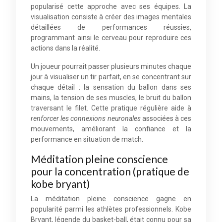
popularisé cette approche avec ses équipes. La
visualisation consiste à créer des images mentales
détaillées de performances réussies,
programmant ainsi le cerveau pour reproduire ces
actions dans la réalité.
Un joueur pourrait passer plusieurs minutes chaque
jour à visualiser un tir parfait, en se concentrant sur
chaque détail : la sensation du ballon dans ses
mains, la tension de ses muscles, le bruit du ballon
traversant le filet. Cette pratique régulière aide à
renforcer les connexions neuronales
associées à ces
mouvements, améliorant la confiance et la
performance en situation de match.
Méditation pleine conscience
pour la concentration (pratique de
kobe bryant)
La méditation pleine conscience gagne en
popularité parmi les athlètes professionnels. Kobe
Bryant, légende du basket-ball, était connu pour sa