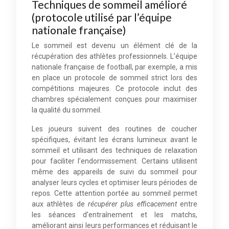
Techniques de sommeil amélioré
(protocole utilisé par l’équipe
nationale française)
Le sommeil est devenu un élément clé de la
récupération des athlètes professionnels. L’équipe
nationale française de football, par exemple, a mis
en place un protocole de sommeil strict lors des
compétitions majeures. Ce protocole inclut des
chambres spécialement conçues pour maximiser
la qualité du sommeil.
Les joueurs suivent des routines de coucher
spécifiques, évitant les écrans lumineux avant le
sommeil et utilisant des techniques de relaxation
pour faciliter l’endormissement. Certains utilisent
même des appareils de suivi du sommeil pour
analyser leurs cycles et optimiser leurs périodes de
repos. Cette attention portée au sommeil permet
aux athlètes de
récupérer plus efficacement
entre
les séances d’entraînement et les matchs,
améliorant ainsi leurs performances et réduisant le