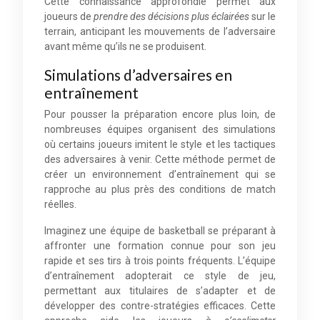
Cette connaissance approfondie permet aux
joueurs de
prendre des décisions plus éclairées
sur le
terrain, anticipant les mouvements de l’adversaire
avant même qu’ils ne se produisent.
Simulations d’adversaires en
entraînement
Pour pousser la préparation encore plus loin, de
nombreuses équipes organisent des simulations
où certains joueurs imitent le style et les tactiques
des adversaires à venir. Cette méthode permet de
créer un environnement d’entraînement qui se
rapproche au plus près des conditions de match
réelles.
Imaginez une équipe de basketball se préparant à
affronter une formation connue pour son jeu
rapide et ses tirs à trois points fréquents. L’équipe
d’entraînement adopterait ce style de jeu,
permettant aux titulaires de s’adapter et de
développer des contre-stratégies efficaces. Cette