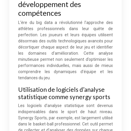
développement des
compétences
L’ère du big data a révolutionné l’approche des
athlètes professionnels dans leur quête de
perfection. Les joueurs et leurs équipes utilisent
désormais des outils technologiques avancés pour
décortiquer chaque aspect de leur jeu et identifier
les domaines d’amélioration. Cette analyse
minutieuse permet non seulement d’optimiser les
performances individuelles, mais aussi de mieux
comprendre les dynamiques d’équipe et les
tendances du jeu.
Utilisation de logiciels d’analyse
statistique comme synergy sports
Les logiciels d’analyse statistique sont devenus
indispensables dans le sport de haut niveau.
Synergy Sports, par exemple, est largement utilisé
dans le basket-ball professionnel. Cet outil permet
de collecter et d’analyser des données sur chaque