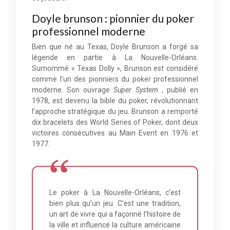
Doyle brunson : pionnier du poker
professionnel moderne
Bien que né au Texas, Doyle Brunson a forgé sa
légende en partie à La Nouvelle-Orléans.
Surnommé « Texas Dolly », Brunson est considéré
comme l’un des pionniers du poker professionnel
moderne. Son ouvrage
Super System
, publié en
1978, est devenu la bible du poker, révolutionnant
l’approche stratégique du jeu. Brunson a remporté
dix bracelets des World Series of Poker, dont deux
victoires consécutives au Main Event en 1976 et
1977.
Le poker à La Nouvelle-Orléans, c’est
bien plus qu’un jeu. C’est une tradition,
un art de vivre qui a façonné l’histoire de
la ville et influencé la culture américaine