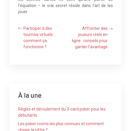
l’équation – le vrai secret réside dans l’art de les
jouer.
Participer à des
Affronter des
tournois virtuels :
joueurs réels en
comment ça
ligne : conseils pour
fonctionne ?
garder l’avantage
À la une
Règles et déroulement du 3-card poker pour les
débutants
Les poker rooms les plus connues et comment
choisir la vôtre ?