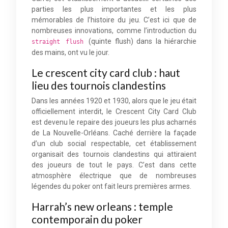
parties les plus importantes et les plus
mémorables de l’histoire du jeu. C’est ici que de
nombreuses innovations, comme l’introduction du
(quinte flush) dans la hiérarchie
straight flush
des mains, ont vu le jour.
Le crescent city card club : haut
lieu des tournois clandestins
Dans les années 1920 et 1930, alors que le jeu était
officiellement interdit, le Crescent City Card Club
est devenu le repaire des joueurs les plus acharnés
de La Nouvelle-Orléans. Caché derrière la façade
d’un club social respectable, cet établissement
organisait des tournois clandestins qui attiraient
des joueurs de tout le pays. C’est dans cette
atmosphère électrique que de nombreuses
légendes du poker ont fait leurs premières armes.
Harrah’s new orleans : temple
contemporain du poker