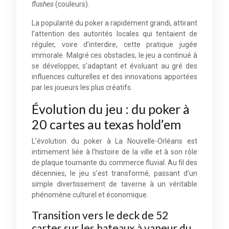
flushes
(couleurs).
La popularité du poker a rapidement grandi, attirant
l’attention des autorités locales qui tentaient de
réguler, voire d’interdire, cette pratique jugée
immorale. Malgré ces obstacles, le jeu a continué à
se développer, s’adaptant et évoluant au gré des
influences culturelles et des innovations apportées
par les joueurs les plus créatifs.
Évolution du jeu : du poker à
20 cartes au texas hold’em
L’évolution du poker à La Nouvelle-Orléans est
intimement liée à l’histoire de la ville et à son rôle
de plaque tournante du commerce fluvial. Au fil des
décennies, le jeu s’est transformé, passant d’un
simple divertissement de taverne à un véritable
phénomène culturel et économique.
Transition vers le deck de 52
cartes sur les bateaux à vapeur du