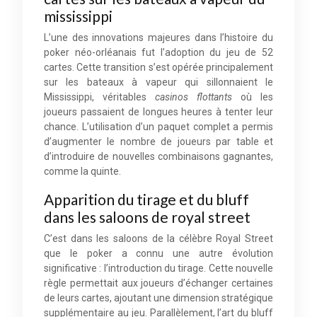
mississippi
L’une des innovations majeures dans l’histoire du
poker néo-orléanais fut l’adoption du jeu de 52
cartes. Cette transition s’est opérée principalement
sur les bateaux à vapeur qui sillonnaient le
Mississippi, véritables
casinos flottants
où les
joueurs passaient de longues heures à tenter leur
chance. L’utilisation d’un paquet complet a permis
d’augmenter le nombre de joueurs par table et
d’introduire de nouvelles combinaisons gagnantes,
comme la quinte.
Apparition du tirage et du bluff
dans les saloons de royal street
C’est dans les saloons de la célèbre Royal Street
que le poker a connu une autre évolution
significative : l’introduction du tirage. Cette nouvelle
règle permettait aux joueurs d’échanger certaines
de leurs cartes, ajoutant une dimension stratégique
supplémentaire au jeu. Parallèlement, l’art du bluff