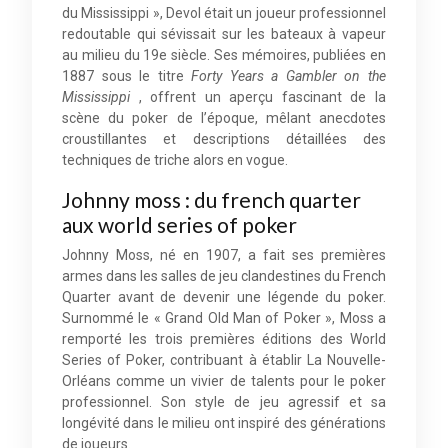
du Mississippi », Devol était un joueur professionnel
redoutable qui sévissait sur les bateaux à vapeur
au milieu du 19e siècle. Ses mémoires, publiées en
1887 sous le titre
Forty Years a Gambler on the
Mississippi
, offrent un aperçu fascinant de la
scène du poker de l’époque, mêlant anecdotes
croustillantes et descriptions détaillées des
techniques de triche alors en vogue.
Johnny moss : du french quarter
aux world series of poker
Johnny Moss, né en 1907, a fait ses premières
armes dans les salles de jeu clandestines du French
Quarter avant de devenir une légende du poker.
Surnommé le « Grand Old Man of Poker », Moss a
remporté les trois premières éditions des World
Series of Poker, contribuant à établir La Nouvelle-
Orléans comme un vivier de talents pour le poker
professionnel. Son style de jeu agressif et sa
longévité dans le milieu ont inspiré des générations
de joueurs.