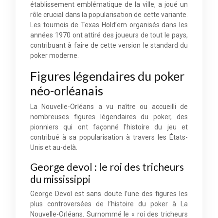
établissement emblématique de la ville, a joué un
rôle crucial dans la popularisation de cette variante.
Les tournois de Texas Hold’em organisés dans les
années 1970 ont attiré des joueurs de tout le pays,
contribuant à faire de cette version le standard du
poker moderne.
Figures légendaires du poker
néo-orléanais
La Nouvelle-Orléans a vu naître ou accueilli de
nombreuses figures légendaires du poker, des
pionniers qui ont façonné l’histoire du jeu et
contribué à sa popularisation à travers les États-
Unis et au-delà.
George devol : le roi des tricheurs
du mississippi
George Devol est sans doute l’une des figures les
plus controversées de l’histoire du poker à La
Nouvelle-Orléans. Surnommé le « roi des tricheurs