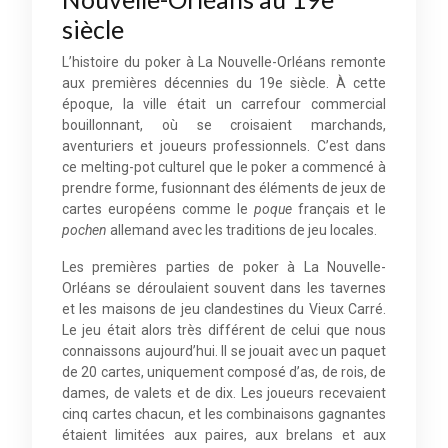
siècle
L’histoire du poker à La Nouvelle-Orléans remonte
aux premières décennies du 19e siècle. À cette
époque, la ville était un carrefour commercial
bouillonnant, où se croisaient marchands,
aventuriers et joueurs professionnels. C’est dans
ce melting-pot culturel que le poker a commencé à
prendre forme, fusionnant des éléments de jeux de
cartes européens comme le
poque
français et le
pochen
allemand avec les traditions de jeu locales.
Les premières parties de poker à La Nouvelle-
Orléans se déroulaient souvent dans les tavernes
et les maisons de jeu clandestines du Vieux Carré.
Le jeu était alors très différent de celui que nous
connaissons aujourd’hui. Il se jouait avec un paquet
de 20 cartes, uniquement composé d’as, de rois, de
dames, de valets et de dix. Les joueurs recevaient
cinq cartes chacun, et les combinaisons gagnantes
étaient limitées aux paires, aux brelans et aux