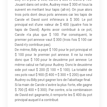
Jouant dans cet ordre, Audrey mise $ 300 et tous la
suivent en mettant leur tapis (all-in). On joue alors
trois pots dont deux pots annexes car les tapis de
Carole et David sont inférieurs à $ 300. Le pot
principal est d’une valeur de $ 400 (quatre fois le
tapis de David). Après avoir contribué à ce pot,
Carole n’a plus que $ 100. Par conséquent, le
premier pot annexe vaut $ 300 (trois fois $ 100 car
David n’y contribue pas).
De même, Billy a payé $ 100 pour le pot principal et
$ 100 pour le premier pot annexe. Il ne lui reste
donc que $ 100 pour le deuxième pot annexe. Le
même calcul se fait pour Audrey. Donc le deuxième
side pot vaut $ 200 ($ 100 + $ 100). La totalité de
ces pots vaut $ 900 ($ 400 + $ 300 + $ 200) que seul
Audrey ou Billy peut gagner lors de l’abattage final.
Si la main de Carole s’avère la plus forte, elle gagne
$ 700 ($ 400 + $ 300). Par contre, si la combinaison
de David est gagnante, il remporte les $ 400 du pot
principal auquel il a contribué.