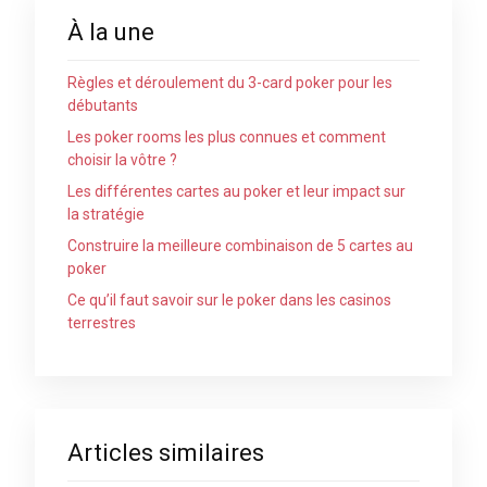
À la une
Règles et déroulement du 3-card poker pour les
débutants
Les poker rooms les plus connues et comment
choisir la vôtre ?
Les différentes cartes au poker et leur impact sur
la stratégie
Construire la meilleure combinaison de 5 cartes au
poker
Ce qu’il faut savoir sur le poker dans les casinos
terrestres
Articles similaires