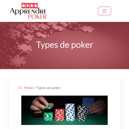
Types de poker
/
Poker
/ Types de poker