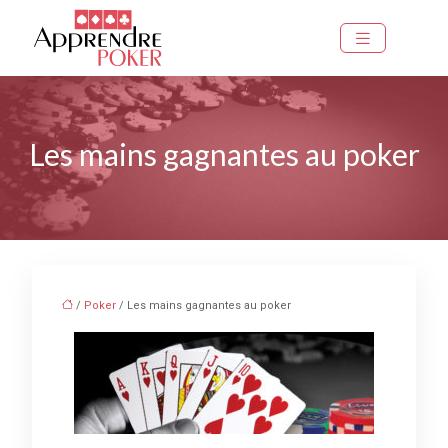
Les mains gagnantes au poker
/
Poker
/ Les mains gagnantes au poker