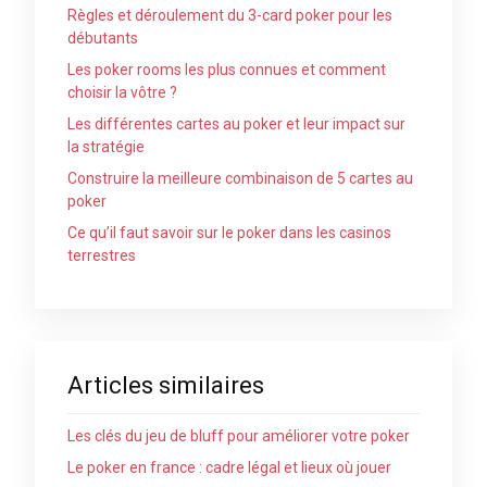
Règles et déroulement du 3-card poker pour les
débutants
Les poker rooms les plus connues et comment
choisir la vôtre ?
Les différentes cartes au poker et leur impact sur
la stratégie
Construire la meilleure combinaison de 5 cartes au
poker
Ce qu’il faut savoir sur le poker dans les casinos
terrestres
Articles similaires
Les clés du jeu de bluff pour améliorer votre poker
Le poker en france : cadre légal et lieux où jouer