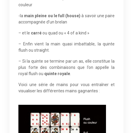
couleur
-la
main pleine ou le full (house)
à savoir une paire
accompagnée d’un brelan
– et le
carré
ou quad ou « 4 of a kind »
– Enfin vient la main quasi imbattable, la quinte
flush ou straight.
– Si la quinte se termine par un as, elle constitue la
plus forte des combinaisons que l’on appelle la
royal flush ou
quinte royale
.
Voici une série de mains pour vous entraîner et
visualiser les différentes mains gagnantes :