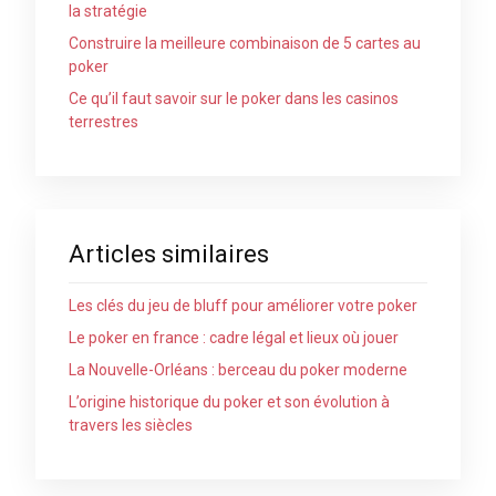
la stratégie
Construire la meilleure combinaison de 5 cartes au
poker
Ce qu’il faut savoir sur le poker dans les casinos
terrestres
Articles similaires
Les clés du jeu de bluff pour améliorer votre poker
Le poker en france : cadre légal et lieux où jouer
La Nouvelle-Orléans : berceau du poker moderne
L’origine historique du poker et son évolution à
travers les siècles