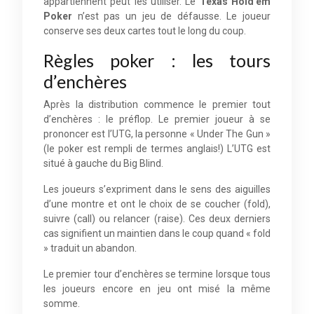
appartiennent peut les utiliser. Le
Texas Hold’em
Poker
n’est pas un jeu de défausse. Le joueur
conserve ses deux cartes tout le long du coup.
Règles poker : les tours
d’enchères
Après la distribution commence le premier tout
d’enchères : le préflop. Le premier joueur à se
prononcer est l’UTG, la personne « Under The Gun »
(le poker est rempli de termes anglais!) L’UTG est
situé à gauche du Big Blind.
Les joueurs s’expriment dans le sens des aiguilles
d’une montre et ont le choix de se coucher (fold),
suivre (call) ou relancer (raise). Ces deux derniers
cas signifient un maintien dans le coup quand « fold
» traduit un abandon.
Le premier tour d’enchères se termine lorsque tous
les joueurs encore en jeu ont misé la même
somme.