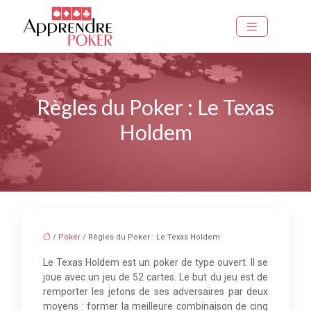
Règles du Poker : Le Texas
Holdem
/
Poker
/ Règles du Poker : Le Texas Holdem
Le Texas Holdem est un poker de type ouvert. Il se
joue avec un jeu de 52 cartes. Le but du jeu est de
remporter les jetons de ses adversaires par deux
moyens : former la meilleure combinaison de cinq