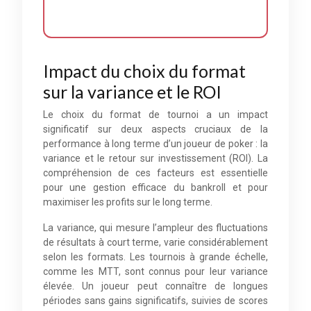
Impact du choix du format
sur la variance et le ROI
Le choix du format de tournoi a un impact
significatif sur deux aspects cruciaux de la
performance à long terme d’un joueur de poker : la
variance et le retour sur investissement (ROI). La
compréhension de ces facteurs est essentielle
pour une gestion efficace du bankroll et pour
maximiser les profits sur le long terme.
La variance, qui mesure l’ampleur des fluctuations
de résultats à court terme, varie considérablement
selon les formats. Les tournois à grande échelle,
comme les MTT, sont connus pour leur variance
élevée. Un joueur peut connaître de longues
périodes sans gains significatifs, suivies de scores