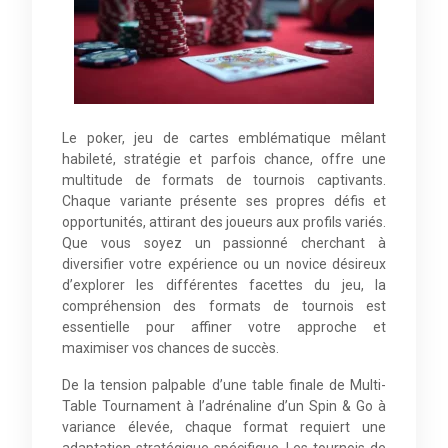
Le poker, jeu de cartes emblématique mêlant
habileté, stratégie et parfois chance, offre une
multitude de formats de tournois captivants.
Chaque variante présente ses propres défis et
opportunités, attirant des joueurs aux profils variés.
Que vous soyez un passionné cherchant à
diversifier votre expérience ou un novice désireux
d’explorer les différentes facettes du jeu, la
compréhension des formats de tournois est
essentielle pour affiner votre approche et
maximiser vos chances de succès.
De la tension palpable d’une table finale de Multi-
Table Tournament à l’adrénaline d’un Spin & Go à
variance élevée, chaque format requiert une