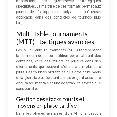
nécessitant des ajustements stratégiques
spécifiques. La maîtrise de ces formats permet aux
joueurs de développer une polyvalence précieuse,
applicable dans des contextes de tournois plus
larges.
Multi-table tournaments
(MTT) : tactiques avancées
Les Multi-Table Tournaments (MTT) représentent
le summum de la compétition poker, attirant des
centaines, voire des milliers de joueurs dans des
événements qui peuvent s’étendre sur plusieurs
jours. Ces tournois offrent les plus gros prize pools
et la gloire la plus éclatante, mais exigent aussi une
endurance mentale et une adaptabilité stratégique
sans pareilles.
Gestion des stacks courts et
moyens en phase tardive
Dans les phases avancées d’un MTT, la gestion