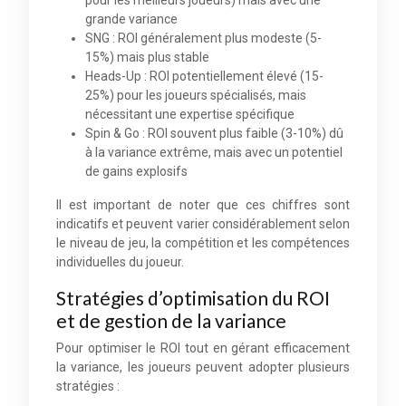
pour les meilleurs joueurs) mais avec une
grande variance
SNG : ROI généralement plus modeste (5-
15%) mais plus stable
Heads-Up : ROI potentiellement élevé (15-
25%) pour les joueurs spécialisés, mais
nécessitant une expertise spécifique
Spin & Go : ROI souvent plus faible (3-10%) dû
à la variance extrême, mais avec un potentiel
de gains explosifs
Il est important de noter que ces chiffres sont
indicatifs et peuvent varier considérablement selon
le niveau de jeu, la compétition et les compétences
individuelles du joueur.
Stratégies d’optimisation du ROI
et de gestion de la variance
Pour optimiser le ROI tout en gérant efficacement
la variance, les joueurs peuvent adopter plusieurs
stratégies :