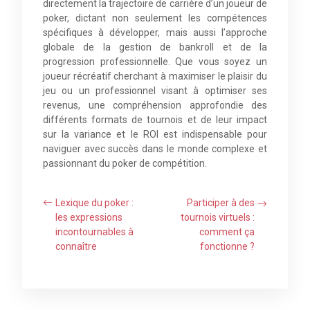
directement la trajectoire de carrière d’un joueur de
poker, dictant non seulement les compétences
spécifiques à développer, mais aussi l’approche
globale de la gestion de bankroll et de la
progression professionnelle. Que vous soyez un
joueur récréatif cherchant à maximiser le plaisir du
jeu ou un professionnel visant à optimiser ses
revenus, une compréhension approfondie des
différents formats de tournois et de leur impact
sur la variance et le ROI est indispensable pour
naviguer avec succès dans le monde complexe et
passionnant du poker de compétition.
Lexique du poker :
Participer à des
les expressions
tournois virtuels :
incontournables à
comment ça
connaître
fonctionne ?