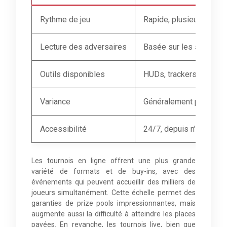
Rythme de jeu
Rapide, plusieurs tabl
Lecture des adversaires
Basée sur les statistiq
Outils disponibles
HUDs, trackers, assista
Variance
Généralement plus éle
Accessibilité
24/7, depuis n’importe 
Les tournois en ligne offrent une plus grande
variété de formats et de buy-ins, avec des
événements qui peuvent accueillir des milliers de
joueurs simultanément. Cette échelle permet des
garanties de prize pools impressionnantes, mais
augmente aussi la difficulté à atteindre les places
payées. En revanche, les tournois live, bien que