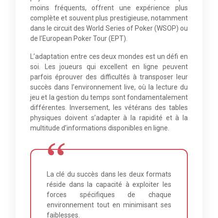
moins fréquents, offrent une expérience plus
complète et souvent plus prestigieuse, notamment
dans le circuit des World Series of Poker (WSOP) ou
de l’European Poker Tour (EPT).
L’adaptation entre ces deux mondes est un défi en
soi. Les joueurs qui excellent en ligne peuvent
parfois éprouver des difficultés à transposer leur
succès dans l’environnement live, où la lecture du
jeu et la gestion du temps sont fondamentalement
différentes. Inversement, les vétérans des tables
physiques doivent s’adapter à la rapidité et à la
multitude d’informations disponibles en ligne.
La clé du succès dans les deux formats
réside dans la capacité à exploiter les
forces spécifiques de chaque
environnement tout en minimisant ses
faiblesses.