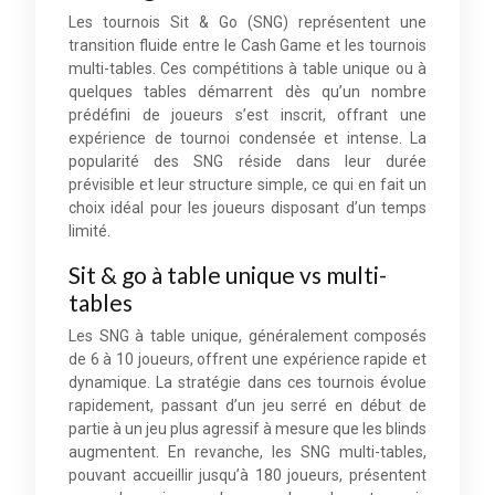
Les tournois Sit & Go (SNG) représentent une
transition fluide entre le Cash Game et les tournois
multi-tables. Ces compétitions à table unique ou à
quelques tables démarrent dès qu’un nombre
prédéfini de joueurs s’est inscrit, offrant une
expérience de tournoi condensée et intense. La
popularité des SNG réside dans leur durée
prévisible et leur structure simple, ce qui en fait un
choix idéal pour les joueurs disposant d’un temps
limité.
Sit & go à table unique vs multi-
tables
Les SNG à table unique, généralement composés
de 6 à 10 joueurs, offrent une expérience rapide et
dynamique. La stratégie dans ces tournois évolue
rapidement, passant d’un jeu serré en début de
partie à un jeu plus agressif à mesure que les blinds
augmentent. En revanche, les SNG multi-tables,
pouvant accueillir jusqu’à 180 joueurs, présentent