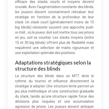
efficace des stacks courts et moyens devient
cruciale. Avec l’augmentation constante des blinds,
les joueurs doivent constamment réévaluer leur
stratégie en fonction de la profondeur de leur
stack. Un stack court (généralement moins de 15
big blinds) nécessite souvent une approche
push-
or-fold
, où le joueur doit soit mettre tous ses jetons
en jeu, soit se coucher. Les stacks moyens (entre
15 et 30 big blinds) offrent plus de flexibilité mais
requièrent une sélection de mains rigoureuse et
une exploitation optimale des positions.
Adaptations stratégiques selon la
structure des blinds
La structure des blinds dans un MTT dicte le
rythme du tournoi et influence directement la
stratégie à adopter. Une structure lente permet un
jeu plus méthodique et une construction graduelle
du stack, tandis qu’une structure rapide force des
décisions plus risquées et une accumulation
agressive de jetons. Les joueurs doivent anticiper