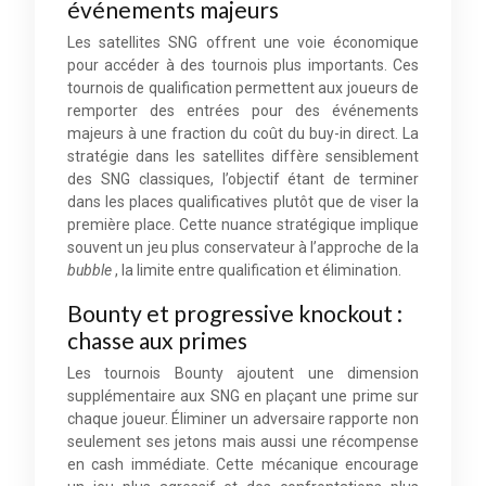
événements majeurs
Les satellites SNG offrent une voie économique
pour accéder à des tournois plus importants. Ces
tournois de qualification permettent aux joueurs de
remporter des entrées pour des événements
majeurs à une fraction du coût du buy-in direct. La
stratégie dans les satellites diffère sensiblement
des SNG classiques, l’objectif étant de terminer
dans les places qualificatives plutôt que de viser la
première place. Cette nuance stratégique implique
souvent un jeu plus conservateur à l’approche de la
bubble
, la limite entre qualification et élimination.
Bounty et progressive knockout :
chasse aux primes
Les tournois Bounty ajoutent une dimension
supplémentaire aux SNG en plaçant une prime sur
chaque joueur. Éliminer un adversaire rapporte non
seulement ses jetons mais aussi une récompense
en cash immédiate. Cette mécanique encourage