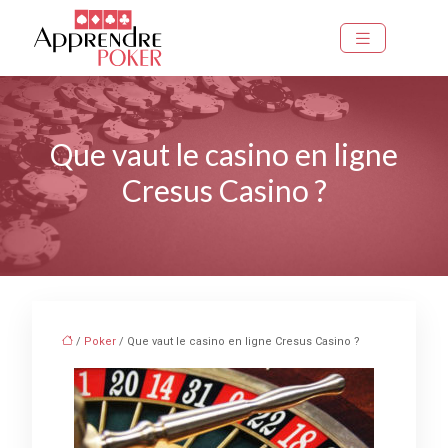
Que vaut le casino en ligne
Cresus Casino ?
/
Poker
/ Que vaut le casino en ligne Cresus Casino ?