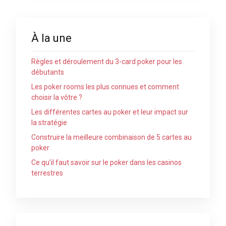
À la une
Règles et déroulement du 3-card poker pour les
débutants
Les poker rooms les plus connues et comment
choisir la vôtre ?
Les différentes cartes au poker et leur impact sur
la stratégie
Construire la meilleure combinaison de 5 cartes au
poker
Ce qu’il faut savoir sur le poker dans les casinos
terrestres