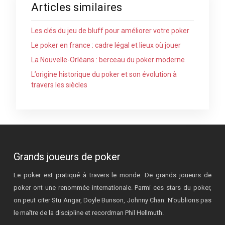
Articles similaires
Les clés du jeu de bluff pour améliorer votre poker
Le poker en france : cadre légal et lieux où jouer
La Nouvelle-Orléans : berceau du poker moderne
L’origine historique du poker et son évolution à
travers les siècles
Grands joueurs de poker
Le poker est pratiqué à travers le monde. De grands joueurs de
poker ont une renommée internationale. Parmi ces stars du poker,
on peut citer Stu Angar, Doyle Bunson, Johnny Chan. N’oublions pas
le maître de la discipline et recordman Phil Hellmuth.