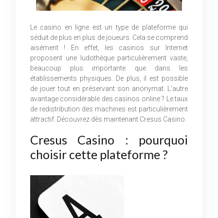
Le casino en ligne est un type de plateforme qui
séduit de plus en plus de joueurs. Cela se comprend
aisément ! En effet, les casinos sur Internet
proposent une ludothèque particulièrement vaste,
beaucoup plus importante que dans les
établissements physiques. De plus, il est possible
de jouer tout en préservant son anonymat. L’autre
avantage considérable des casinos online ?
Le taux
de redistribution des machines est particulièrement
attractif. Découvrez dès maintenant Cresus Casino.
Cresus Casino : pourquoi
choisir cette plateforme ?