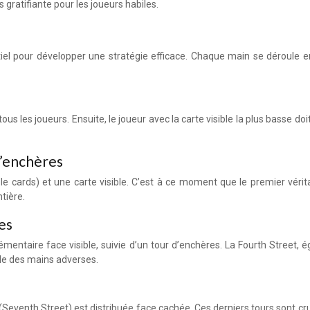
gratifiante pour les joueurs habiles.
iel pour développer une stratégie efficace. Chaque main se déroule en
us les joueurs. Ensuite, le joueur avec la carte visible la plus basse doi
d’enchères
le cards) et une carte visible. C’est à ce moment que le premier vérita
ntière.
es
émentaire face visible, suivie d’un tour d’enchères. La Fourth Street
elle des mains adverses.
r (Seventh Street) est distribuée face cachée. Ces derniers tours sont c