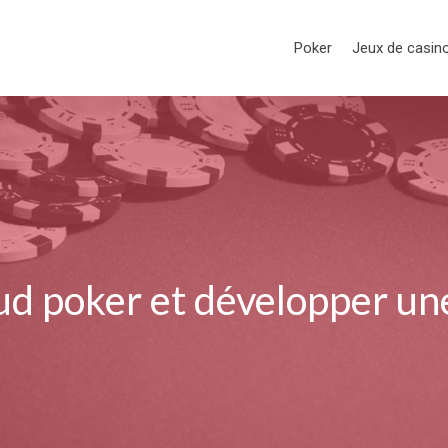
Poker
Jeux de casin
d poker et développer une