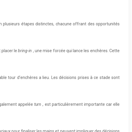
 plusieurs étapes distinctes, chacune offrant des opportunités
t placer le
bring-in
, une mise forcée qui lance les enchères. Cette
ble tour d’enchères a lieu. Les décisions prises à ce stade sont
, également appelée
turn
, est particulièrement importante car elle
ruciaux pour finaliser les mains et peuvent impliquer des décisions