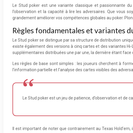
Le Stud poker est une variante classique et passionnante du 
l’observation et la capacité à lire les adversaires. Que vous s
grandement améliorer vos compétences globales au poker. Plong
Règles fondamentales et variantes d
Le Stud poker se distingue par sa structure de distribution uniqu
existe également des versions à cinq cartes et des variantes Hi-
supplémentaires distribuées une par une, la dernière étant face
Les règles de base sont simples : les joueurs cherchent à forme
l’information partielle et l’analyse des cartes visibles des adve
Le Stud poker est un jeu de patience, d’observation et de ca
Il est important de noter que contrairement au Texas Hold’em, 