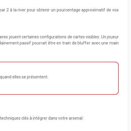
par 2 à la river pour obtenir un pourcentage approximatif de vos
es jouent certaines configurations de cartes visibles. Un joueur
udainement passif pourrait être en train de bluffer avec une main
 quand elles se présentent.
techniques clés à intégrer dans votre arsenal :