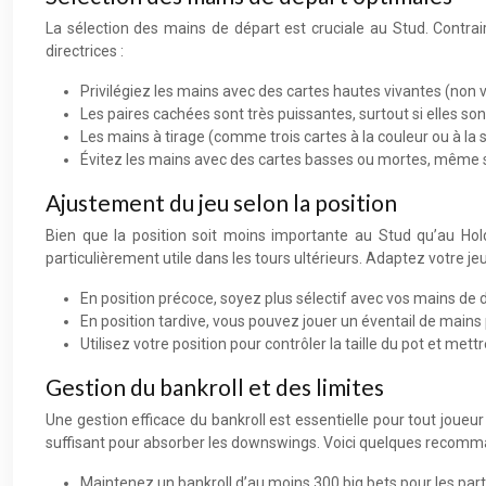
La sélection des mains de départ est cruciale au Stud. Contra
directrices :
Privilégiez les mains avec des cartes hautes vivantes (non v
Les paires cachées sont très puissantes, surtout si elles s
Les mains à tirage (comme trois cartes à la couleur ou à la 
Évitez les mains avec des cartes basses ou mortes, même s
Ajustement du jeu selon la position
Bien que la position soit moins importante au Stud qu’au Hold’e
particulièrement utile dans les tours ultérieurs. Adaptez votre j
En position précoce, soyez plus sélectif avec vos mains de 
En position tardive, vous pouvez jouer un éventail de mains p
Utilisez votre position pour contrôler la taille du pot et met
Gestion du bankroll et des limites
Une gestion efficace du bankroll est essentielle pour tout joueur 
suffisant pour absorber les downswings. Voici quelques recomm
Maintenez un bankroll d’au moins 300 big bets pour les par