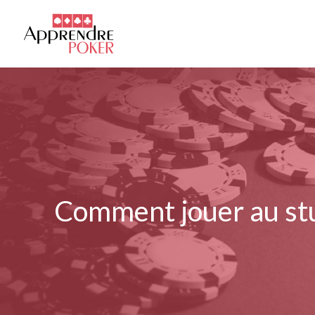
Comment jouer au stu