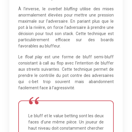
À l’inverse, le
overbet bluffing
utilise des mises
anormalement élevées pour mettre une pression
maximale sur l’adversaire. En pariant plus que le
pot à la rivière, on force l’adversaire à prendre une
décision pour tout son stack. Cette technique est
particulièrement efficace sur des boards
favorables au bluffeur.
Le
float play
est une forme de bluff semi-bluff
consistant à call au flop avec l’intention de bluffer
aux streets suivantes. Cette technique permet de
prendre le contrôle du pot contre des adversaires
qui c-bet trop souvent mais abandonnent
facilement face à l’agressivité.
Le bluff et le value betting sont les deux
faces d’une même pièce. Un joueur de
haut niveau doit constamment chercher