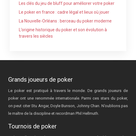
Les clés du jeu de bluff pour améliorer votre poker
Le poker en france : cadre légal et lieux où jouer
La Nouvelle-Orléans : berceau du poker moderne
L’origine historique du poker et son évolution à
travers les siècles
Grands joueurs de poker
Le poker est pratiqué à travers le monde. De grands joueurs de
poker ont une renommée internationale. Parmi ces stars du poker,
on peut citer Stu Angar, Doyle Bunson, Johnny Chan. N’oublions pas
le maître de la discipline et recordman Phil Hellmuth.
Tournois de poker