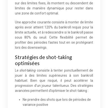
sur des limites fixes, ils montent ou descendent de
limites de manière dynamique pour rester dans
une zone de confort optimal.
Une approche courante consiste à monter de limite
après avoir atteint 120% du bankroll requis pour la
limite actuelle, et à redescendre si le bankroll passe
sous 80% du seuil. Cette flexibilité permet de
profiter des périodes fastes tout en se protégeant
lors des downswings.
Stratégies de shot-taking
optimisées
Le
shot-taking
consiste à tenter ponctuellement de
jouer à des limites supérieures à son bankroll
habituel. Bien que risqué, il peut accélérer la
progression d’un joueur talentueux. Des stratégies
avancées permettent d’optimiser le shot-taking :
Ne prendre des shots que lors de périodes de
variance positive