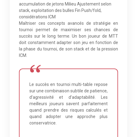
accumulation de jetons Milieu Ajustement selon
stack, exploitation des bulles Fin Push/fold,
considérations ICM
Maîtriser ces concepts avancés de stratégie en
tournoi permet de maximiser ses chances de
succès sur le long terme. Un bon joueur de MTT
doit constamment adapter son jeu en fonction de
la phase du tournoi, de son stack et de la pression
ICM.
Le succès en tournoi multi-table repose
sur une combinaison subtile de patience,
d’agressivité et d’adaptabilité. Les
meilleurs joueurs savent parfaitement
quand prendre des risques calculés et
quand adopter une approche plus
conservatrice.