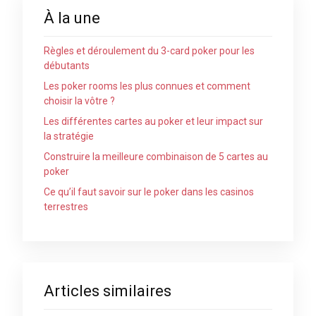
À la une
Règles et déroulement du 3-card poker pour les
débutants
Les poker rooms les plus connues et comment
choisir la vôtre ?
Les différentes cartes au poker et leur impact sur
la stratégie
Construire la meilleure combinaison de 5 cartes au
poker
Ce qu’il faut savoir sur le poker dans les casinos
terrestres
Articles similaires