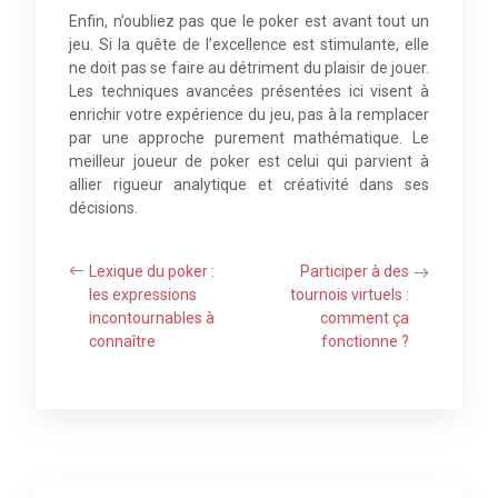
Enfin, n’oubliez pas que le poker est avant tout un
jeu. Si la quête de l’excellence est stimulante, elle
ne doit pas se faire au détriment du plaisir de jouer.
Les techniques avancées présentées ici visent à
enrichir votre expérience du jeu, pas à la remplacer
par une approche purement mathématique. Le
meilleur joueur de poker est celui qui parvient à
allier rigueur analytique et créativité dans ses
décisions.
Lexique du poker :
Participer à des
les expressions
tournois virtuels :
incontournables à
comment ça
connaître
fonctionne ?