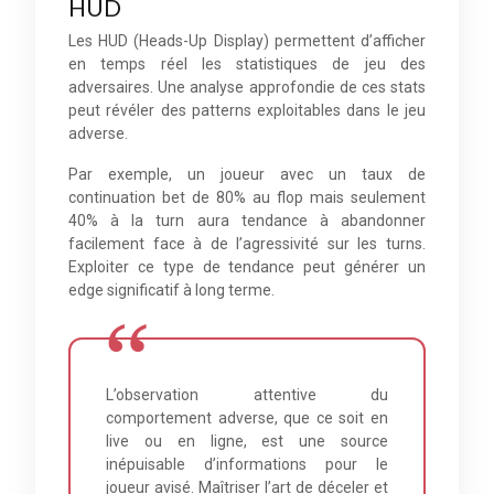
HUD
Les HUD (Heads-Up Display) permettent d’afficher
en temps réel les statistiques de jeu des
adversaires. Une analyse approfondie de ces stats
peut révéler des patterns exploitables dans le jeu
adverse.
Par exemple, un joueur avec un taux de
continuation bet de 80% au flop mais seulement
40% à la turn aura tendance à abandonner
facilement face à de l’agressivité sur les turns.
Exploiter ce type de tendance peut générer un
edge significatif à long terme.
L’observation attentive du
comportement adverse, que ce soit en
live ou en ligne, est une source
inépuisable d’informations pour le
joueur avisé. Maîtriser l’art de déceler et